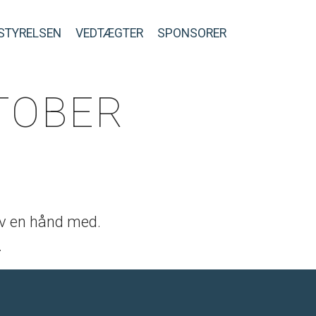
STYRELSEN
VEDTÆGTER
SPONSORER
TOBER
gav en hånd med.
.