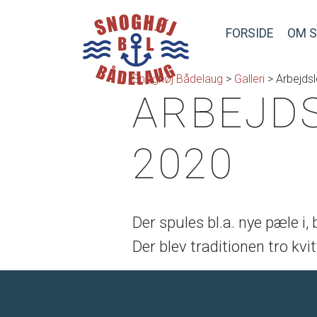
FORSIDE
OM 
Snoghøj Bådelaug
>
Galleri
>
Arbejds
ARBEJDS
2020
Der spules bl.a. nye pæle i,
Der blev traditionen tro kvi